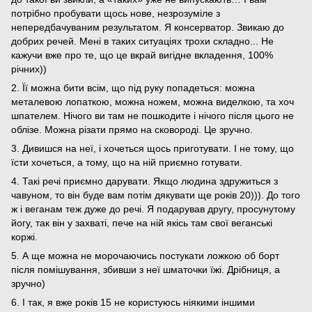
потрібно пробувати щось нове, незрозуміле з
непередбачуваним результатом. Я консерватор. Звикаю до
добрих речей. Мені в таких ситуаціях трохи складно... Не
кажучи вже про те, що це вкрай вигідне вкладення, 100%
річних))
2. Її можна бити всім, що під руку попадеться: можна
металевою лопаткою, можна ножем, можна виделкою, та хоч
шпателем. Нічого ви там не пошкодите і нічого після цього не
облізе. Можна різати прямо на сковороді. Це зручно.
3. Дивишся на неї, і хочеться щось приготувати. І не тому, що
їсти хочеться, а тому, що на ній приємно готувати.
4. Такі речі приємно дарувати. Якщо людина здружиться з
чавуном, то він буде вам потім дякувати ще років 20))). До того
ж і веганам теж дуже до речі. Я подарував другу, просунутому
йогу, так він у захваті, пече на ній якісь там свої веганські
коржі.
5. А ще можна не морочаючись постукати ложкою об борт
після помішування, збивши з неї шматочки їжі. Дрібниця, а
зручно)
6. І так, я вже років 15 не користуюсь ніякими іншими