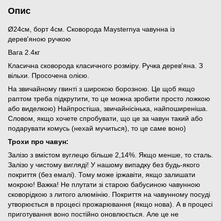
Опис
Ø24см, борт 4см. Сковорода Maysternya чавунна із
дерев'яною ручкою
Вага 2.4кг
Класична сковорода класичного розміру. Ручка дерев'яна. З
вільхи. Просочена олією.
На звичайному гвинті з широкою борозною. Це щоб якщо
раптом треба підкрутити, то це можна зробити просто ложкою
або виделкою) Найпростіша, звичайнісінька, найпоширеніша.
Словом, якщо хочете спробувати, що це за чавун такий або
подарувати комусь (нехай мучиться), то це саме воно)
Трохи про чавун:
Залізо з вмістом вуглецю більше 2,14%. Якщо менше, то сталь.
Залізо у чистому вигляді! У нашому випадку без будь-якого
покриття (без емалі). Тому може іржавіти, якщо залишати
мокрою! Важка! Не плутати зі старою бабусиною чавунною
сковорідкою з литого алюмінію. Покриття на чавунному посуді
утворюється в процесі прожарювання (якщо нова). А в процесі
приготування воно постійно оновлюється. Але це не