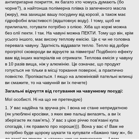
антипригарне покриття, як багато хто чомусь думають (бо
чорне?), а найтонша полімерна плівка із запеченого масла
(жиру), яка захищає вашу посудину від корозії, а також має
гідрофобні властивості (відштовхує воду). І тому, щоб не
прилипало, готувати потрібно з олією. Хіба що коржі можна
без олії пекти. І так. На чавуні можна ПЕКТИ. Тому що він, крім
усього іншого, має високу теплову емісію. Це є чи не головна
перевага чавуну. Здатність віддавати тепло. Тепло від добре
прогрітої сковороди ви відчуєте за півметра! Подібного ефекту
вам від інших матеріалів не отримати. Теплова емісія у чавуну
в 10 разів вища, ніж у алюмінію. Це означає, що продукт
готується не тільки в місці торкання поверхні, а практично
повністю. Пропікається. І якщо на алюмінієвій пательні млинці
ви смажите, то на чавунній ви їх печете)
Загальні відчуття від готування на чавунному посуді:
Мої особисті. Ні на що не претендую)
1. У вас надійна та зручна річ. І вона не стане непридатною
(як улюблені кросівки, з яких вже пальці вилазять, а ви їх
зберігаєте як пам'ять). У вас з цією річчю пов'язані купа
спогадів, і як правило про хороше))). Вона у вас є! Вам не
потрібно буде щороку шукати та купувати «бажано таку ж», бо
до такої ви звикли, а «таких» уже не випускають… І вам