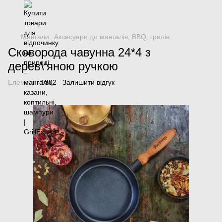
Мангали
Аксесуари до мангалів, BBQ, грилів
Сковорода чавунна 24*4 з
дерев\'яною ручкою
Елемент:
Т302
Залишити відгук