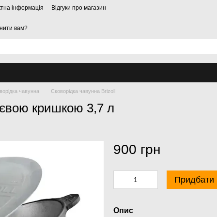
ктна інформація
Відгуки про магазин
нити вам?
ворідка чавунна
Сковорідка чавунна Brizoll
євою кришкою 3,7 л
900 грн
Придбати
Опис