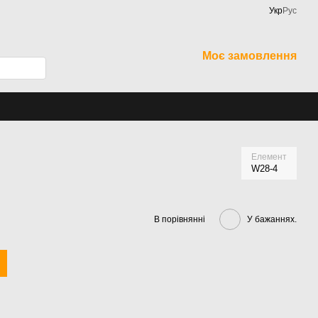
Укр
Рус
Моє замовлення
Елемент
W28-4
В порівнянні
У бажаннях.