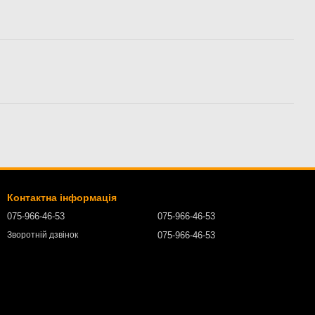
Контактна інформація
075-966-46-53
075-966-46-53
075-966-46-53
Зворотній дзвінок