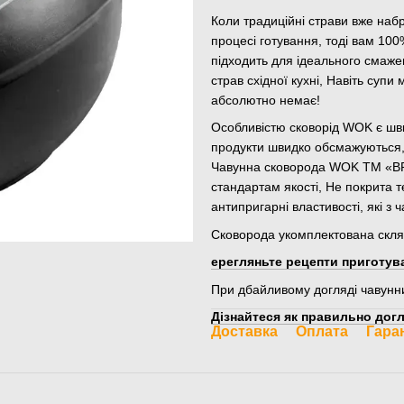
Коли традиційні страви вже набр
процесі готування, тоді вам 10
підходить для ідеального смажен
страв східної кухні, Навіть суп
абсолютно немає!
Особливістю сковорід WOK є шви
продукти швидко обсмажуються,
Чавунна сковорода WOK ТМ «BRI
стандартам якості, Не покрита 
антипригарні властивості, які з 
Сковорода укомплектована скл
ерегляньте рецепти приготува
При дбайливому догляді чавунн
Дізнайтеся як правильно догл
Доставка
Оплата
Гара