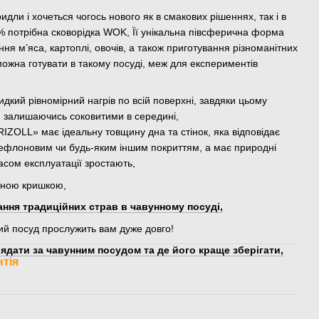
идли і хочеться чогось нового як в смакових рішеннях, так і в
0% потрібна сковорідка WOK, Її унікальна півсферична форма
ня м’яса, картоплі, овочів, а також приготування різноманітних
и можна готувати в такому посуді, меж для експериментів
дкий рівномірний нагрів по всій поверхні, завдяки цьому
 залишаючись соковитими в середині,
ZOLL» має ідеальну товщину дна та стінок, яка відповідає
тефлоновим чи будь-яким іншим покриттям, а має природні
часом експлуатації зростають,
яною кришкою,
ння традиційних страв в чавунному посуді,
ий посуд прослужить вам дуже довго!
ядати за чавунним посудом та де його краще зберігати,
нтія