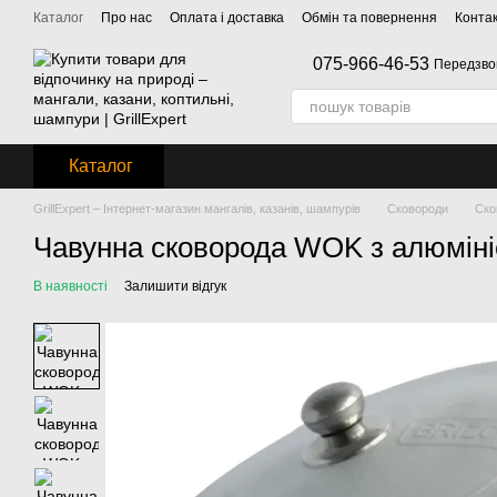
Перейти до основного контенту
Каталог
Про нас
Оплата і доставка
Обмін та повернення
Конта
075-966-46-53
Передзво
Каталог
GrillExpert – Інтернет-магазин мангалів, казанів, шампурів
Сковороди
Ско
Чавунна сковорода WOK з алюміні
В наявності
Залишити відгук