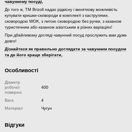
чавунному посуді,
До того ж, ТМ Brizoll надає рідкісну і виняткову можливість
купувати кришки-сковороди в комплекті з каструлями,
сковородою WOK, з литою сковородою без ручки, з казаном
туристичним або казаном азіатським в різних варіаціях!
При дбайливому догляді чавунний посуд прослужить вам дуже
довго!
Дізнайтеся як правильно доглядати за чавунним посудом
та де його краще зберігати,
Особливості
Діаметр
робочої
400
поверхні
Вага
4
Матеріал
Чугун
Відгуки