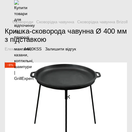
Сковороди
Сковорідка чавунна
Сковорідка чавунна Brizoll
Кришка-сковорода чавунна Ø 400 мм
з підставкою
Елемент:
A400KSS
Залишити відгук
−8%