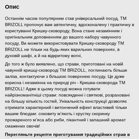
Опис
Останнім часом популярним став універсальний посуд, ТМ
BRIZOLL пропонує вам автентичну, вдосконалену і практичну в
користуванні Кришку-сковороду, Вона стане незамінним і
оригінальним доповненням до вашого набору чавунного
посуду, Ви можете використовувати Кришку-сковороду ТМ
BRIZOLL не тільки на будь-яких варильних поверхнях, в
духовій шафі, а й на відкритому вогні,
До того ж було виявлено, що страви, приготовані на новій
чавунній кришці-сковороді TM BRIZOLL, поглинають більше
заліза, контактуючи з більшою поверхнею посуду, Це дуже
корисна і незамінна на природі річ - Кришка-сковорода ТМ
BRIZOLL! Адже в цьому посуді можна готувати
найрізноманітніші страви: повсякденні і святкові, розраховані
на більшу кількість гостей, Унікальність конструкції дозволяє
отримати характерний і витончений ефект властивий тільки
вашим блюдам: соковиту м'якоть і хрустку скоринку
прожареного м'яса або риби, пікантний і запашний аромат
смажених овочів!
Перегляньте рецепти приготування традиційних страв в