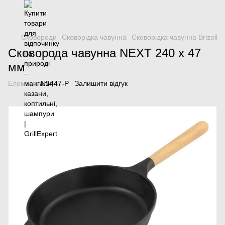
Сковороди
Сковорідка чавунна
Сковорідка чавунна Brizoll
Сковорода чавунна NEXT 240 х 47
мм
Елемент:
N2447-P
Залишити відгук