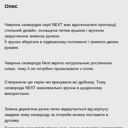
Опис
Чавунна сковорідка серії NEXT має вдосконалені пропорції,
стильний дизайн, оснащена литим вушком і зручною
закругленою знімною ручкою.
Її зручно зберігати в підвішеному положенні і тримати двома
руками.
Чавунна сковорода Next вкрита натуральною рослинною
олією, тому її не потрібно прокалювати з сіллю.
Створюючи цю серію ми врахували всі дрібниці. Тому
сковорода NEXT максимально зручна в щоденному
використанні.
Знімна дерев'яна ручка легко відкручується від корпусу
завдяки чому сковороду за потреби можна поставити в
духовку.
Сковорода має товсті стінки і дно, гарно акумулює і розподіляє