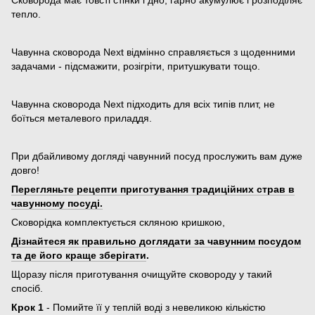
тепло.
Чавунна сковорода Next відмінно справляється з щоденними
задачами - підсмажити, розігріти, притушкувати тощо.
Чавунна сковорода Next підходить для всіх типів плит, не
боїться металевого приладдя.
При дбайливому догляді чавунний посуд прослужить вам дуже
довго!
Перегляньте рецепти приготування традиційних страв в
чавунному посуді.
Сковорідка комплектується скляною кришкою,
Дізнайтеся як правильно доглядати за чавунним посудом
та де його краще зберігати
.
Щоразу після приготування очищуйте сковороду у такий
спосіб.
Крок 1
- Помийте її у теплій воді з невеликою кількістю