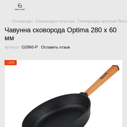
Сковороды
Сковородка чугунная
Сковородка чугунная Brizo
Чавунна сковорода Optimа 280 х 60
мм
Артикул:
O2860-P
Оставить отзыв
−12%