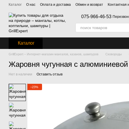
Перейти к основному контенту
Каталог
О нас
Оплата и доставка
Обмен и возврат
Контактная
075-966-46-53
Перезвон
Каталог
GrillExpert – Интернет-магазин мангалов, казанов, шампуров
Сковороды
Жаровня чугунная с алюминиевой 
Нет в наличии
Оставить отзыв
−23%