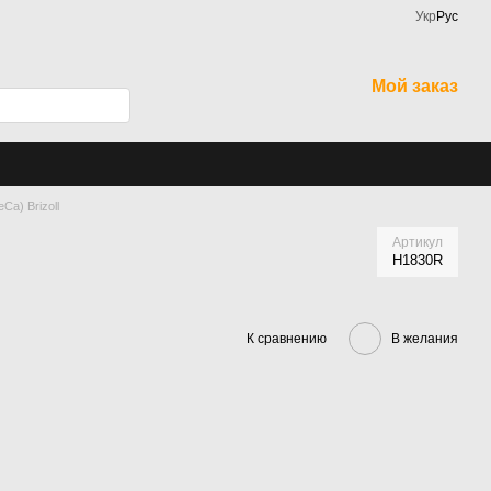
Укр
Рус
Мой заказ
Ca) Brizoll
Артикул
H1830R
К сравнению
В желания