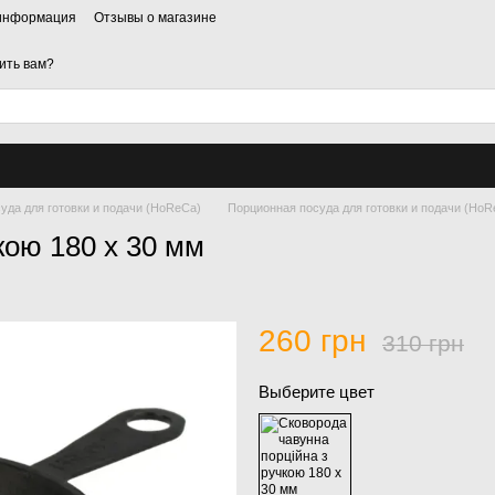
 информация
Отзывы о магазине
ить вам?
уда для готовки и подачи (HoReCa)
Порционная посуда для готовки и подачи (HoRe
кою 180 х 30 мм
260 грн
310 грн
Выберите цвет