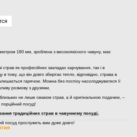
тся
метром 180 мм, зроблена з високоякісного чавуну, має
 страв як професійних закладах харчування, так і в
 в тому, що він довго зберігає тепло, відповідно, страва в
алишається гарячою. Можна без поспіху насолоджуватися її
пливу розмову з друзями,
 близьких не лише смаком страв, а й оригінальною подачею, –
 порційний посуд!
вання традиційних страв в чавунному посуді,
ий посуд прослужить вам дуже довго!
нтия