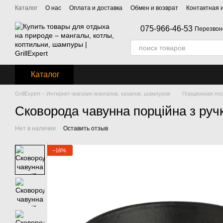
Перейти к основному контенту
Каталог
О нас
Оплата и доставка
Обмен и возврат
Контактная
075-966-46-53
Перезвон
Каталог
GrillExpert – Интернет-магазин мангалов, казанов, шампуров
Порционная пос
Сковорода чавунна порційна з руч
Нет в наличии
Оставить отзыв
−16%