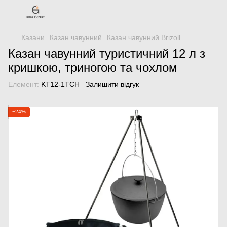
Казани
Казан чавунний
Казан чавунний Brizoll
Казан чавунний туристичний 12 л з
кришкою, триногою та чохлом
Елемент:
KT12-1TCH
Залишити відгук
−24%