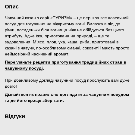
Опис
Чавунний казан з серії «ТУРИЗМ» – це перш за все класичний
посуд для готування на відкритому вогні. Вилазка в ліс, до
річки, посиденьки біля вогнища ніяк не обійдуться без цього
атрибуту. Адже їжа, приготована на природі, – ще те
задоволення. М’ясо, плов, уха, каша, риба, приготовані в
казані з чавуну, по-особливому смачні, соковиті і мають просто
неймовірний насичений аромат.
Перегляньте рецепти приготування традиційних страв в
чавунному посуді
.
При дбайливому догляді чавунний посуд прослужить вам дуже
довго!
Дізнайтеся як правильно доглядати за чавунним посудом
та де його краще зберігати
.
Відгуки