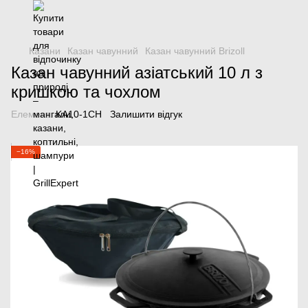
Казани
Казан чавунний
Казан чавунний Brizoll
Казан чавунний азіатський 10 л з
кришкою та чохлом
Елемент:
KA10-1CH
Залишити відгук
−16%