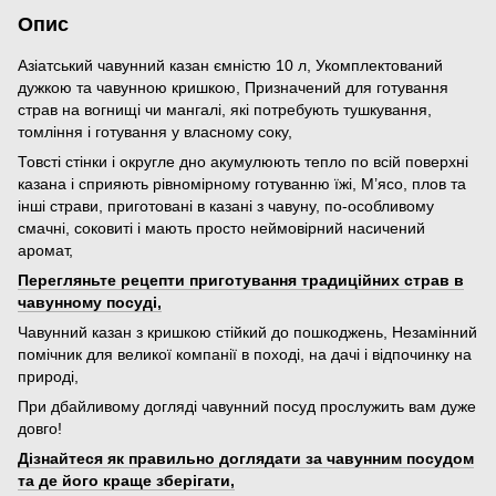
Опис
Азіатський чавунний казан ємністю 10 л, Укомплектований
дужкою та чавунною кришкою, Призначений для готування
страв на вогнищі чи мангалі, які потребують тушкування,
томління і готування у власному соку,
Товсті стінки і округле дно акумулюють тепло по всій поверхні
казана і сприяють рівномірному готуванню їжі, М’ясо, плов та
інші страви, приготовані в казані з чавуну, по-особливому
смачні, соковиті і мають просто неймовірний насичений
аромат,
Перегляньте рецепти приготування традиційних страв в
чавунному посуді,
Чавунний казан з кришкою стійкий до пошкоджень, Незамінний
помічник для великої компанії в поході, на дачі і відпочинку на
природі,
При дбайливому догляді чавунний посуд прослужить вам дуже
довго!
Дізнайтеся як правильно доглядати за чавунним посудом
та де його краще зберігати,