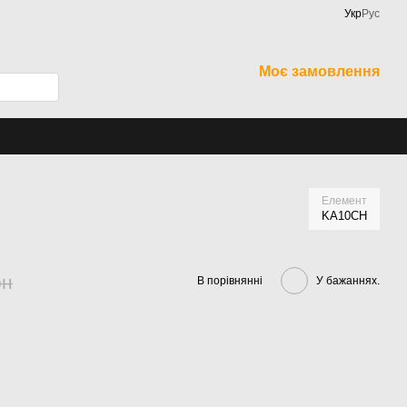
Укр
Рус
Моє замовлення
Елемент
KA10CH
рн
В порівнянні
У бажаннях.