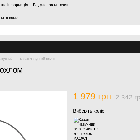
ктна інформація
Відгуки про магазин
нити вам?
чавунний
Казан чавунний Brizoll
чохлом
1 979 грн
2 342 г
Виберіть колір