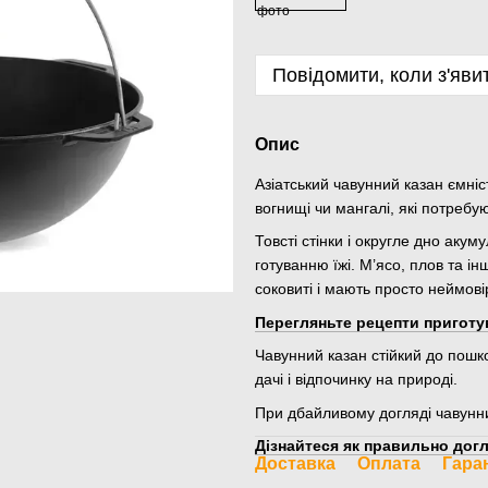
Повідомити, коли з'яви
Опис
Азіатський чавунний казан ємніс
вогнищі чи мангалі, які потребу
Товсті стінки і округле дно аку
готуванню їжі. М’ясо, плов та ін
соковиті і мають просто неймов
Перегляньте рецепти приготу
Чавунний казан стійкий до пошко
дачі і відпочинку на природі.
При дбайливому догляді чавунн
Дізнайтеся як правильно догл
Доставка
Оплата
Гара