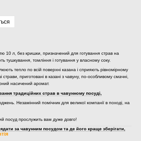
ться
тю 10 л, без кришки, призначений для готування страв на
ють тушкування, томління і готування у власному соку.
мулюють тепло по всій поверхні казана і сприяють рівномірному
ші страви, приготовані в казані з чавуну, по-особливому смачні,
ірний насичений аромат.
вання традиційних страв в чавунному посуді,
джень. Незамінний помічник для великої компанії в поході, на
ий посуд прослужить вам дуже довго!
ядати за чавунним посудом та де його краще зберігати,
нтія