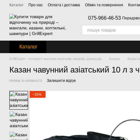
Перейти до основного контенту
Каталог
Про нас
Оплата і доставка
Обмін та повернення
Конта
075-966-46-53
Передзво
Каталог
GrillExpert – Інтернет-магазин мангалів, казанів, шампурів
Казани
Казан 
Казан чавунний азіатський 10 л з 
Немає в наявності
Залишити відгук
−15%