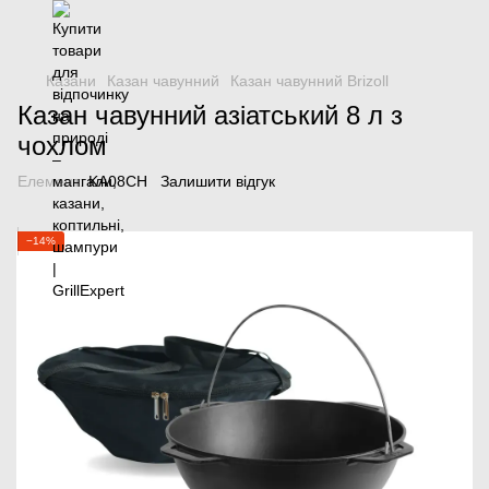
Казани
Казан чавунний
Казан чавунний Brizoll
Казан чавунний азіатський 8 л з
чохлом
Елемент:
KA08CH
Залишити відгук
−14%