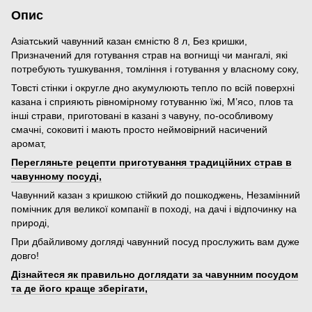
Опис
Азіатський чавунний казан ємністю 8 л, Без кришки,
Призначений для готування страв на вогнищі чи мангалі, які
потребують тушкування, томління і готування у власному соку,
Товсті стінки і округле дно акумулюють тепло по всій поверхні
казана і сприяють рівномірному готуванню їжі, М’ясо, плов та
інші страви, приготовані в казані з чавуну, по-особливому
смачні, соковиті і мають просто неймовірний насичений
аромат,
Перегляньте рецепти приготування традиційних страв в
чавунному посуді,
Чавунний казан з кришкою стійкий до пошкоджень, Незамінний
помічник для великої компанії в поході, на дачі і відпочинку на
природі,
При дбайливому догляді чавунний посуд прослужить вам дуже
довго!
Дізнайтеся як правильно доглядати за чавунним посудом
та де його краще зберігати,