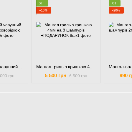
ХІТ
ХІТ
−15%
−20%
Казан узбецький чавунний 12 л з кришкою-сковорідкою гриль
Мангал гриль з кришкою 4мм на 8 шампурів +ПОДАРУНОК
5 500 грн
990 г
 000 грн
6 500 грн