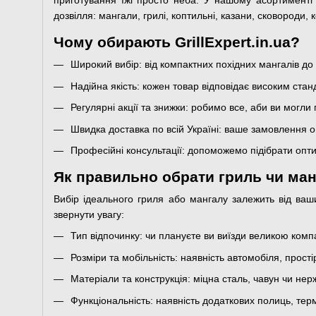
приготування їжі просто неба. У нашому асортименті
дозвілля: мангали, грилі, коптильні, казани, сковороди, к
Чому обирають GrillExpert.in.ua?
Широкий вибір: від компактних похідних мангалів до
Надійна якість: кожен товар відповідає високим ста
Регулярні акції та знижки: робимо все, аби ви мог
Швидка доставка по всій Україні: ваше замовлення о
Професійні консультації: допоможемо підібрати опт
Як правильно обрати гриль чи ма
Вибір ідеального гриля або мангалу залежить від ваши
звернути увагу:
Тип відпочинку: чи плануєте ви виїзди великою компа
Розміри та мобільність: наявність автомобіля, прості
Матеріали та конструкція: міцна сталь, чавун чи нерж
Функціональність: наявність додаткових полиць, тер