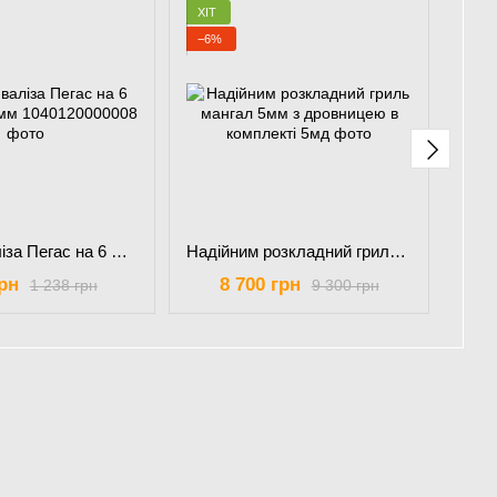
ХІТ
ХІТ
−6%
−14
Мангал-валіза Пегас на 6 шампурів 2мм
Надійним розкладний гриль мангал 5мм з дровницею в комплекті
рн
8 700 грн
1
1 238 грн
9 300 грн