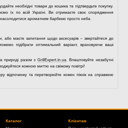
одайте необхідні товари до кошика та підтвердьте покупку.
ємо їх по всій Україні. Ви отримаєте своє спорядження
 насолодитися ароматним барбекю просто неба.
и, або маєте запитання щодо аксесуарів – звертайтеся до
ожемо підібрати оптимальний варіант, враховуючи ваші
на природі разом з
GrillExpert.in.ua
. Влаштовуйте незабутні
лоджуйтеся кожною миттю на свіжому повітрі!
ру відпочинку та перетворюйте кожен пікнік на справжню
Каталог
Клієнтам