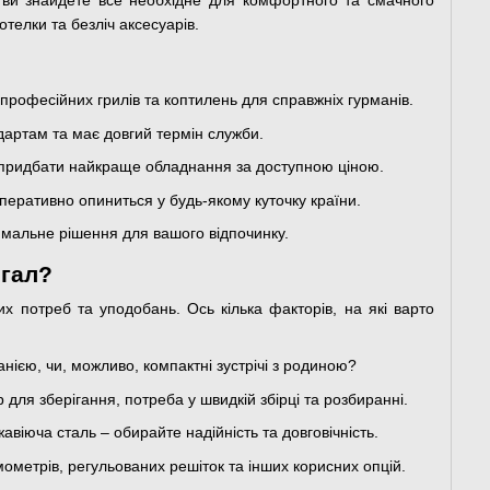
 ви знайдете все необхідне для комфортного та смачного
отелки та безліч аксесуарів.
 професійних грилів та коптилень для справжніх гурманів.
ндартам та має довгий термін служби.
ли придбати найкраще обладнання за доступною ціною.
перативно опиниться у будь-якому куточку країни.
имальне рішення для вашого відпочинку.
нгал?
х потреб та уподобань. Ось кілька факторів, на які варто
нією, чи, можливо, компактні зустрічі з родиною?
р для зберігання, потреба у швидкій збірці та розбиранні.
авіюча сталь – обирайте надійність та довговічність.
мометрів, регульованих решіток та інших корисних опцій.